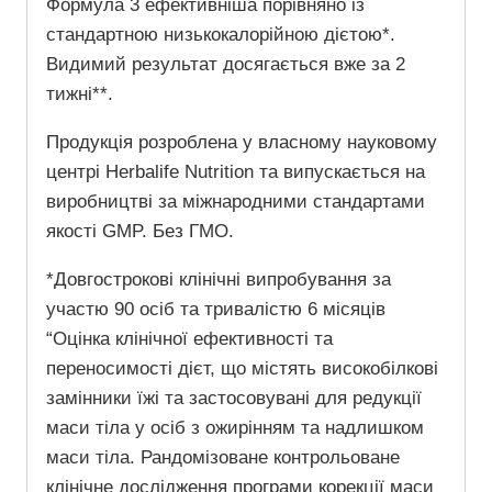
Формула 3 ефективніша порівняно із
стандартною низькокалорійною дієтою*.
Видимий результат досягається вже за 2
тижні**.
Продукція розроблена у власному науковому
центрі Herbalife Nutrition та випускається на
виробництві за міжнародними стандартами
якості GMP. Без ГМО.
*Довгострокові клінічні випробування за
участю 90 осіб та тривалістю 6 місяців
“Оцінка клінічної ефективності та
переносимості дієт, що містять високобілкові
замінники їжі та застосовувані для редукції
маси тіла у осіб з ожирінням та надлишком
маси тіла. Рандомізоване контрольоване
клінічне дослідження програми корекції маси