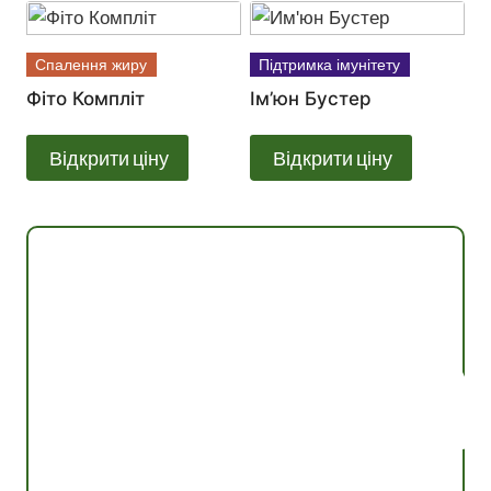
Спалення жиру
Підтримка імунітету
Фіто Компліт
Ім’юн Бустер
Відкрити ціну
Відкрити ціну
Консультація