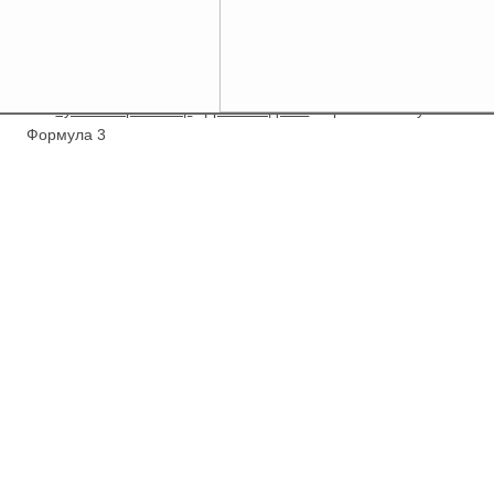
/
Купити Гербалайф
/
Добавки до їжі
/
Протеїнова суміш
Формула 3