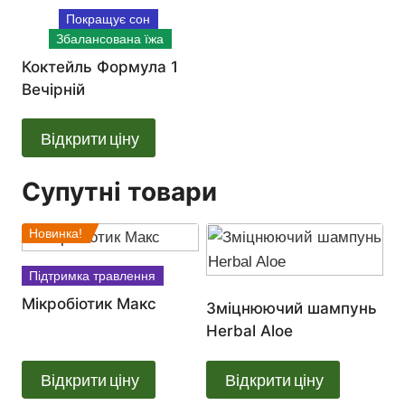
Покращує сон
Збалансована їжа
Коктейль Формула 1
Вечірній
Відкрити ціну
Супутні товари
Новинка!
Підтримка травлення
Мікробіотик Макс
Зміцнюючий шампунь
Herbal Aloe
Відкрити ціну
Відкрити ціну