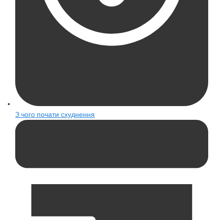
З чого почати схуднення