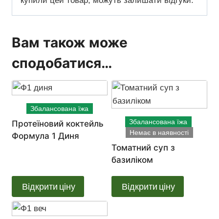
купили цей товар, можуть залишати відгуки.
Вам також може
сподобатися…
Збалансована їжа
Збалансована їжа
Протеїновий коктейль
Немає в наявності
Формула 1 Диня
Томатний суп з
базиліком
Відкрити ціну
Відкрити ціну