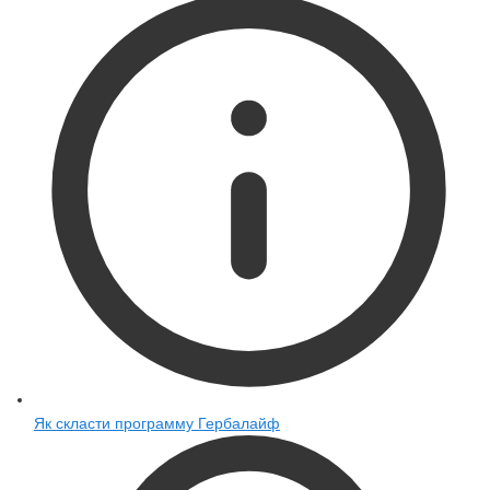
Як скласти программу Гербалайф