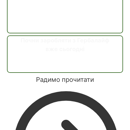
Почни заробляти з Гербалайф
вже сьогодні
Дізнатись
Радимо прочитати