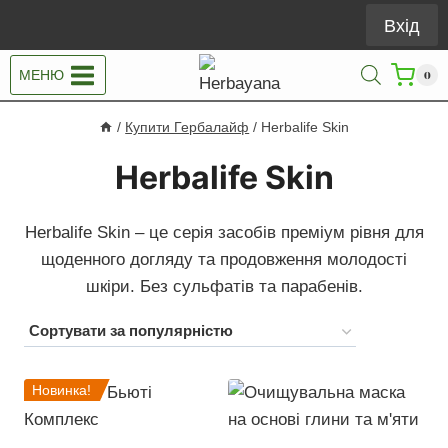
Перейти
Вхід
до
вмісту
МЕНЮ
0
/
Купити Гербалайф
/
Herbalife Skin
Herbalife Skin
Herbalife Skin – це серія засобів преміум рівня для
щоденного догляду та продовження молодості
шкіри. Без сульфатів та парабенів.
Новинка!