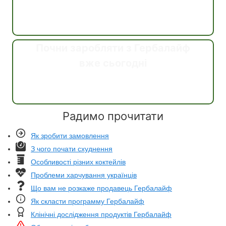
Почни заробляти з Гербалайф
вже сьогодні
Дізнатись
Радимо прочитати
Як зробити замовлення
З чого почати схуднення
Особливості різних коктейлів
Проблеми харчування українців
Що вам не розкаже продавець Гербалайф
Як скласти программу Гербалайф
Клінічні дослідження продуктів Гербалайф