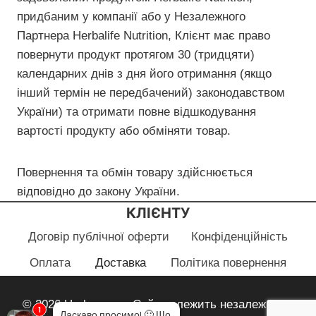
придбаним у компанії або у Незалежного
Партнера Неrbalife Nutrition, Клієнт має право
повернути продукт протягом 30 (тридцяти)
календарних днів з дня його отримання (якщо
інший термін не передбачений) законодавством
України) та отримати повне відшкодування
вартості продукту або обміняти товар.
Повернення та обмін товару здійснюється
відповідно до закону України.
КЛІЄНТУ
Договір публічної оферти
Конфіденційність
Оплата
Доставка
Політика повернення
© 2026 Herbayana - Сайт належить незалежному
1
Ласкаво просимо!
🙂
Що