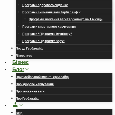
Програми здорового сніданку
Програми зниження ваги Гербалайф
Програми зниження ваги Гербалайф на 1 місяць
Програми спортивного харчування
Програми “Підтримка імунітету”
Програми “Підтримка зору”
Посуд Гербалайф
Література
Бізнес
Блог
Привілейований клієнт Гербалайф
Про здорове харчування
Про зниження ваги
Про Гербалайф
Обліковий
запис
Вхід