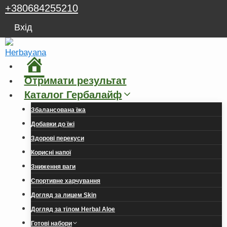
Перейти
+380684255210
до
Вхід
вмісту
Головна
Отримати результат
Каталог Гербалайф
Збалансована їжа
Добавки до їжі
Здорові перекуси
Корисні напої
Зниження ваги
Спортивне харчування
Догляд за лицем Skin
Догляд за тілом Herbal Aloe
Готові набори