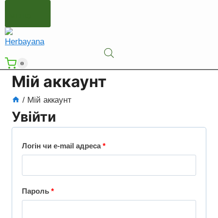
МЕНЮ
0
Мій аккаунт
/
Мій аккаунт
Увійти
О
Логін чи e-mail адреса
*
б
о
О
Пароль
*
в
б
’