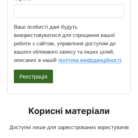
в
з
б
’
к
о
я
Ваші особисті дані будуть
о
в
використовуватися для спрощення вашої
з
в
’
роботи з сайтом, управління доступом до
к
вашого облікового запису та інших цілей,
е
я
о
описаних в нашій
політика конфіденційності
.
з
в
Реєстрація
к
е
о
в
Корисні матеріали
е
Доступні лише для зареєстрованих користувачів