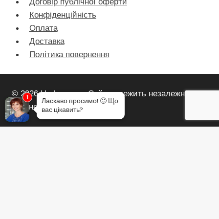
Договір публічної оферти
Конфіденційність
Оплата
Доставка
Політика повернення
© 2026 Herbayana - Сайт належить незалежному
1
Ласкаво просимо!
🙂
Що
партнеру Herbalife Nutrition
вас цікавить?
Огляд кошика
У кошику немає товарів.