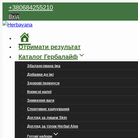
Перейти
+380684255210
до
Вхід
вмісту
Головна
Отримати результат
Каталог Гербалайф
Збалансована їжа
Добавки до їжі
Здорові перекуси
Корисні напої
Зниження ваги
Спортивне харчування
Догляд за лицем Skin
Догляд за тілом Herbal Aloe
Готові набори