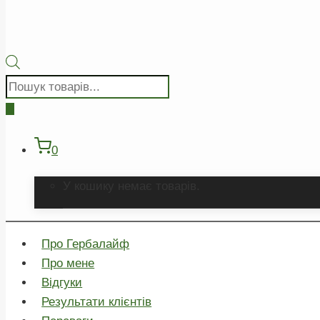
Пошук
товарів
0
У кошику немає товарів.
Про Гербалайф
Про мене
Відгуки
Результати клієнтів