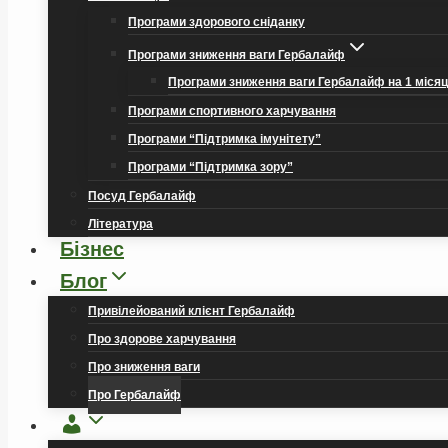
Програми здорового сніданку
Програми зниження ваги Гербалайф
Програми зниження ваги Гербалайф на 1 міся
Програми спортивного харчування
Програми “Підтримка імунітету”
Програми “Підтримка зору”
Посуд Гербалайф
Література
Бізнес
Блог
Привілейований клієнт Гербалайф
Про здорове харчування
Про зниження ваги
Про Гербалайф
Обліковий
запис