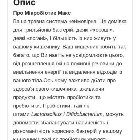
Опис
Про Мікробіотик Макс
Ваша травна система неймовірна. Це домівка
для трильйонів бактерій; деякі «хороші»,
деякі «погані», і більшість із них живуть у
вашому кишечнику. Ваш кишечник робить так
багато, що Ви навіть не усвідомлюєте цього,
від розщеплення їжі на поживні речовини до
вивільнення енергії та видалення відходів із
вашого тіла.Ось чому важливо дбати про
здоров’я свого кишечника, вживаючи
продукти, що містять пробіотики та
пребіотики. Пробіотики, такі як
штами
Lactobacillus і Bifidobacterium
, можуть
допомогти збалансувати насиченість і
різноманітність корисних бактерій у вашому
кишечнику, тоді як пребіотики живлять