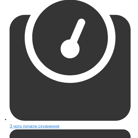
З чого почати схуднення