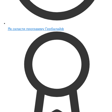
Як скласти программу Гербалайф