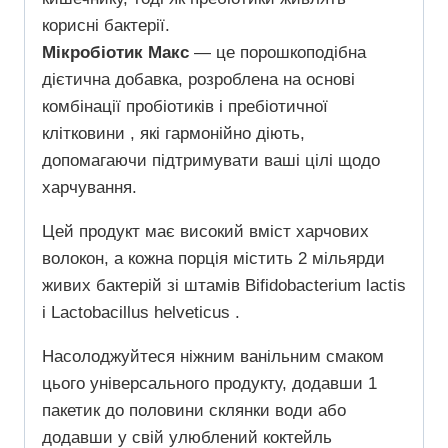
корисні бактерії.
Мікробіотик Макс
— це порошкоподібна
дієтична добавка, розроблена на основі
комбінації пробіотиків і пребіотичної
клітковини , які гармонійно діють,
допомагаючи підтримувати ваші цілі щодо
харчування.
Цей продукт має високий вміст харчових
волокон, а кожна порція містить 2 мільярди
живих бактерій зі штамів Bifidobacterium lactis
і Lactobacillus helveticus .
Насолоджуйтеся ніжним ванільним смаком
цього універсального продукту, додавши 1
пакетик до половини склянки води або
додавши у свій улюблений коктейль