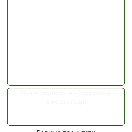
Почни заробляти з Гербалайф
вже сьогодні
Дізнатись