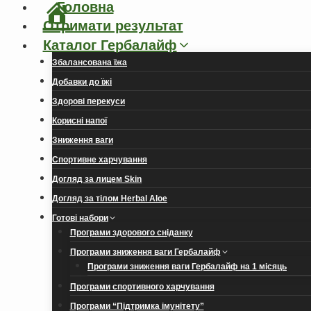
Головна
Отримати результат
Каталог Гербалайф
Збалансована їжа
Добавки до їжі
Здорові перекуси
Корисні напої
Зниження ваги
Спортивне харчування
Догляд за лицем Skin
Догляд за тілом Herbal Aloe
Готові набори
Програми здорового сніданку
Програми зниження ваги Гербалайф
Програми зниження ваги Гербалайф на 1 місяць
Програми спортивного харчування
Програми “Підтримка імунітету”