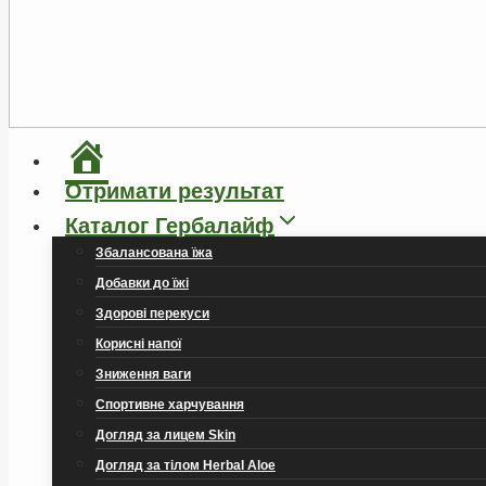
Головна
Отримати результат
Каталог Гербалайф
Збалансована їжа
Добавки до їжі
Здорові перекуси
Корисні напої
Зниження ваги
Спортивне харчування
Догляд за лицем Skin
Догляд за тілом Herbal Aloe