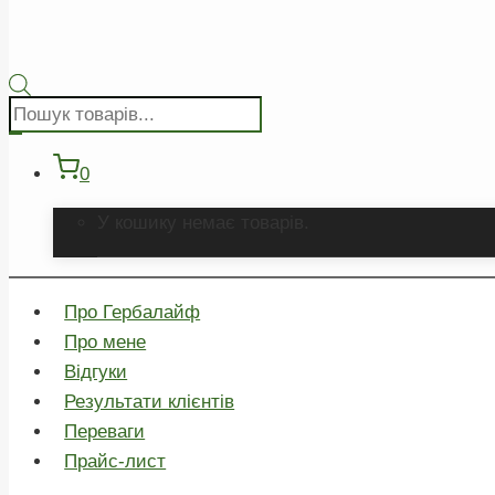
Пошук
товарів
0
У кошику немає товарів.
Про Гербалайф
Про мене
Відгуки
Результати клієнтів
Переваги
Прайс-лист