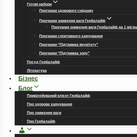
Готові набори
Програми здорового сніданку
Програми зниження ваги Гербалайф
Програми зниження ваги Гербалайф на 1 міся
Програми спортивного харчування
Програми “Підтримка імунітету”
Програми “Підтримка зору”
Посуд Гербалайф
Література
Бізнес
Блог
Привілейований клієнт Гербалайф
Про здорове харчування
Про зниження ваги
Про Гербалайф
Обліковий
запис