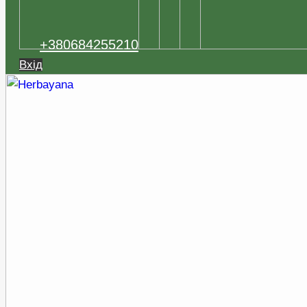
+380684255210
Вхід