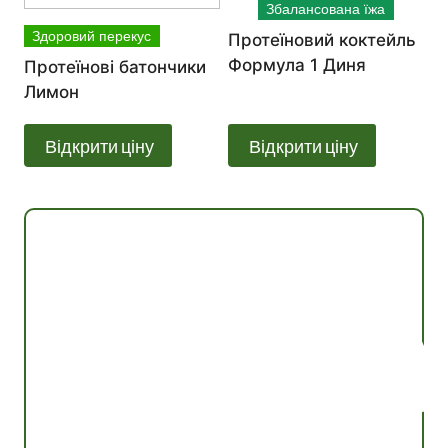
Збалансована їжа
Здоровий перекус
Протеїновий коктейль
Формула 1 Диня
Протеїнові батончики
Лимон
Відкрити ціну
Відкрити ціну
Консультація