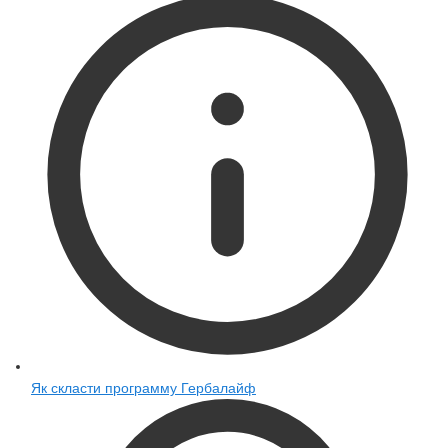
Як скласти программу Гербалайф