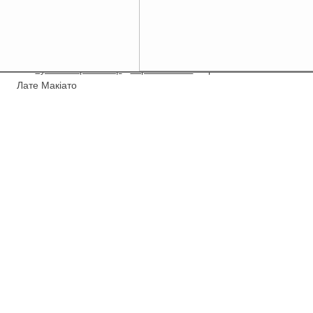
/
Купити Гербалайф
/
Корисні напої
/
Протеїнова кава
Лате Макіато
Новинка!