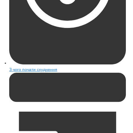
З чого почати схуднення