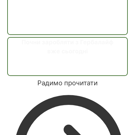
Почни заробляти з Гербалайф
вже сьогодні
Дізнатись
Радимо прочитати