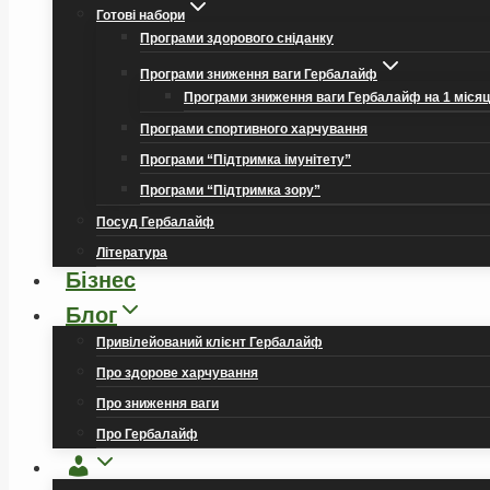
Готові набори
Програми здорового сніданку
Програми зниження ваги Гербалайф
Програми зниження ваги Гербалайф на 1 міся
Програми спортивного харчування
Програми “Підтримка імунітету”
Програми “Підтримка зору”
Посуд Гербалайф
Література
Бізнес
Блог
Привілейований клієнт Гербалайф
Про здорове харчування
Про зниження ваги
Про Гербалайф
Обліковий
запис