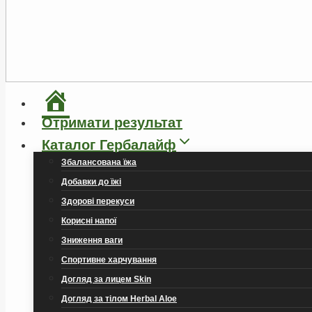
Головна
Отримати результат
Каталог Гербалайф
Збалансована їжа
Добавки до їжі
Здорові перекуси
Корисні напої
Зниження ваги
Спортивне харчування
Догляд за лицем Skin
Догляд за тілом Herbal Aloe