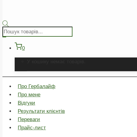
Пошук
товарів
0
У кошику немає товарів.
Про Гербалайф
Про мене
Відгуки
Результати клієнтів
Переваги
Прайс-лист