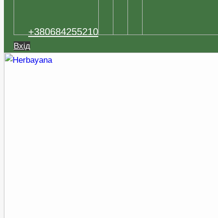
+380684255210
Вхід