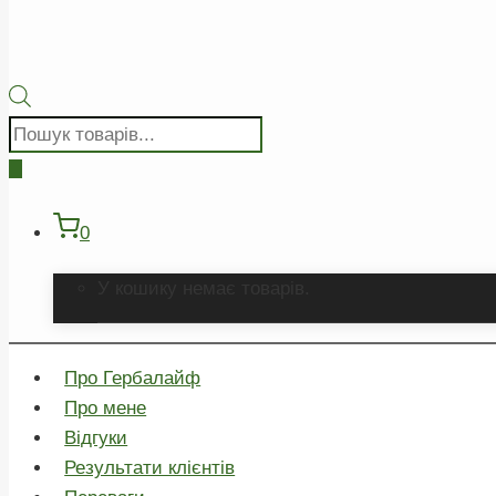
Пошук
товарів
0
У кошику немає товарів.
Про Гербалайф
Про мене
Відгуки
Результати клієнтів