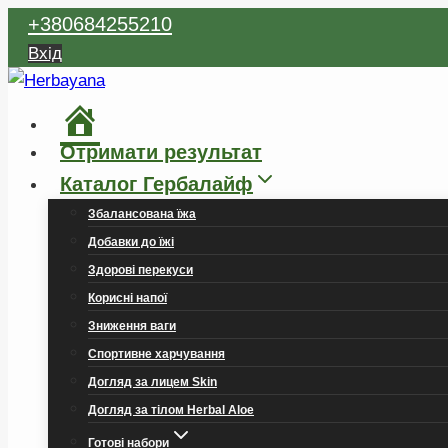
Перейти
+380684255210
до
Вхід
вмісту
Головна
Отримати результат
Каталог Гербалайф
Збалансована їжа
Добавки до їжі
Здорові перекуси
Корисні напої
Зниження ваги
Спортивне харчування
Догляд за лицем Skin
Догляд за тілом Herbal Aloe
Готові набори