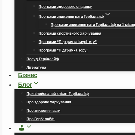
Програми здорового сніданку
Програми зниження ваги Гербалайф
Програми зниження ваги Гербалайф на 1 міся
Програми спортивного харчування
Програми “Підтримка імунітету”
Програми “Підтримка зору”
Посуд Гербалайф
Література
Бізнес
Блог
Привілейований клієнт Гербалайф
Про здорове харчування
Про зниження ваги
Про Гербалайф
Обліковий
запис