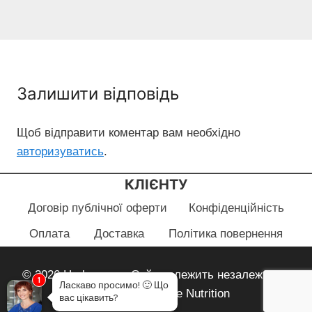
Залишити відповідь
Щоб відправити коментар вам необхідно
авторизуватись
.
КЛІЄНТУ
Договір публічної оферти
Конфіденційність
Оплата
Доставка
Політика повернення
© 2026 Herbayana - Сайт належить незалежному
1
Ласкаво просимо!
🙂
Що
партнеру Herbalife Nutrition
вас цікавить?