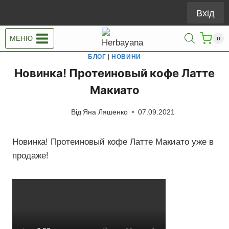
Перейти
Вхід
до
вмісту
МЕНЮ
0
БЛОГ
|
НОВИНИ
Новинка! Протеиновый кофе Латте
Макиато
Від
Яна Ляшенко
07.09.2021
Новинка! Протеиновый кофе Латте Макиато уже в
продаже!