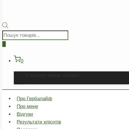
Пошук
товарів
0
У кошику немає товарів.
Про Гербалайф
Про мене
Відгуки
Результати клієнтів