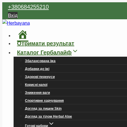
Перейти
+380684255210
до
Вхід
вмісту
Головна
Отримати результат
Каталог Гербалайф
Збалансована їжа
Добавки до їжі
Здорові перекуси
Корисні напої
Зниження ваги
Спортивне харчування
Догляд за лицем Skin
Догляд за тілом Herbal Aloe
Готові набори