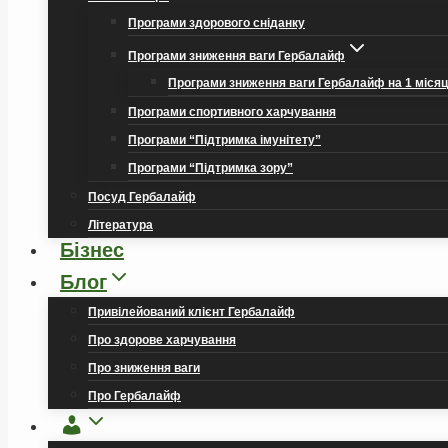
Програми здорового сніданку
Програми зниження ваги Гербалайф
Програми зниження ваги Гербалайф на 1 міся
Програми спортивного харчування
Програми “Підтримка імунітету”
Програми “Підтримка зору”
Посуд Гербалайф
Література
Бізнес
Блог
Привілейований клієнт Гербалайф
Про здорове харчування
Про зниження ваги
Про Гербалайф
Обліковий
запис